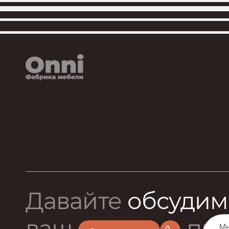
Давайте
обсудим
ваш
про
Мы